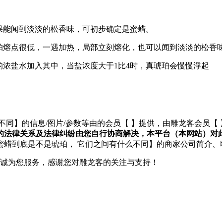
果能闻到淡淡的松香味，可初步确定是蜜蜡。
琥珀熔点很低，一遇加热，局部立刻熔化，也可以闻到淡淡的松香
的浓盐水加入其中，当盐浓度大于1比4时，真琥珀会慢慢浮起
不同】的信息/图片/参数等由的会员【
】提供，由雕龙客会员【
的法律关系及法律纠纷由您自行协商解决，本平台（本网站）对
【蜜蜡到底是不是琥珀， 它们之间有什么不同】的商家公司简介
们将竭诚为您服务，感谢您对雕龙客的关注与支持！