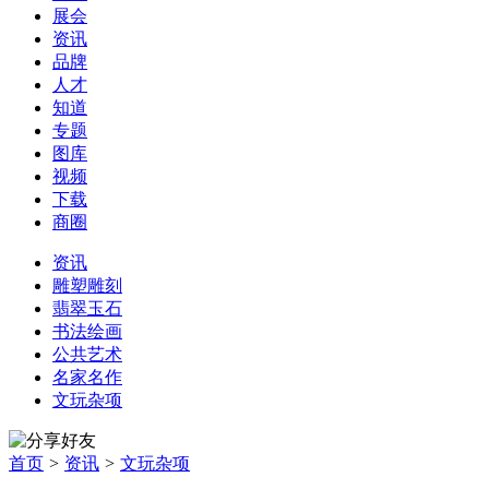
展会
资讯
品牌
人才
知道
专题
图库
视频
下载
商圈
资讯
雕塑雕刻
翡翠玉石
书法绘画
公共艺术
名家名作
文玩杂项
首页
>
资讯
>
文玩杂项