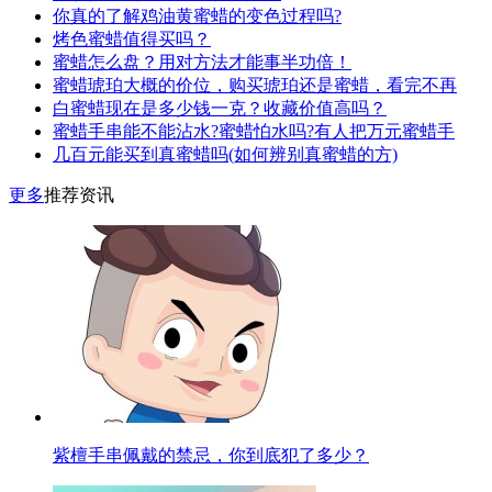
你真的了解鸡油黄蜜蜡的变色过程吗?
烤色蜜蜡值得买吗？
蜜蜡怎么盘？用对方法才能事半功倍！
蜜蜡琥珀大概的价位，购买琥珀还是蜜蜡，看完不再
白蜜蜡现在是多少钱一克？收藏价值高吗？
蜜蜡手串能不能沾水?蜜蜡怕水吗?有人把万元蜜蜡手
几百元能买到真蜜蜡吗(如何辨别真蜜蜡的方)
更多
推荐资讯
紫檀手串佩戴的禁忌，你到底犯了多少？