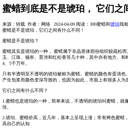
蜜蜡到底是不是琥珀， 它们之
来源：转载 作者：网络 2024-04-09 阅读：300
蜜蜡和
琥珀
我
蜜蜡是不是琥珀，它们之间有什么不同！
蜜蜡是不是琥珀？
蜜蜡其实是琥珀的一种， 蜜蜡属于非晶质体部份组织较疏松
玉、江珠、顿牟、育沛和红松香等几十种，其中亦有地方、和
4、5千万年。
只有半透明至不透明的琥珀被称为蜜蜡。蜜蜡的颜色有蛋清色
产生包浆而颜色变深导致的，也因为如此，市面上有很多人为
它们之间有什么不同？
1.蜜蜡也是琥珀的一种，简单来说，不透明的琥珀叫蜜蜡，
佳。
2.琥珀、蜜蜡价高，近几年，基本上呈现上涨；常有烤色蜜
高自己的认知