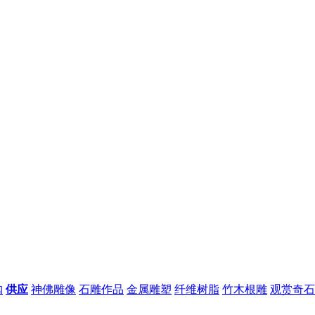
购
供应
神佛雕像
石雕作品
金属雕塑
纤维树脂
竹木根雕
观赏奇石