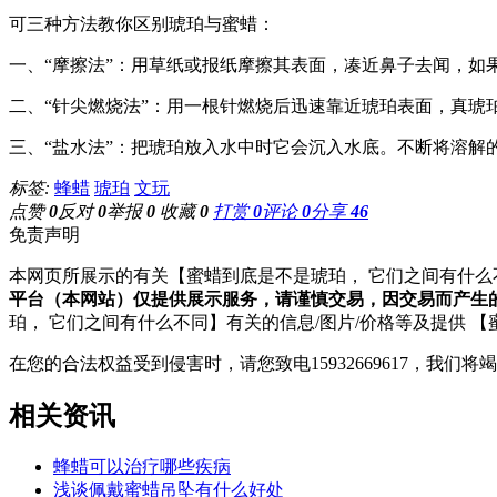
可三种方法教你区别琥珀与蜜蜡：
一、“摩擦法”：用草纸或报纸摩擦其表面，凑近鼻子去闻，如
二、“针尖燃烧法”：用一根针燃烧后迅速靠近琥珀表面，真
三、“盐水法”：把琥珀放入水中时它会沉入水底。不断将溶解
标签:
蜂蜡
琥珀
文玩
点赞
0
反对
0
举报
0
收藏
0
打赏
0
评论
0
分享
46
免责声明
本网页所展示的有关【蜜蜡到底是不是琥珀， 它们之间有什么
平台（本网站）仅提供展示服务，请谨慎交易，因交易而产生
珀， 它们之间有什么不同】有关的信息/图片/价格等及提供 
在您的合法权益受到侵害时，请您致电15932669617，我
相关资讯
蜂蜡可以治疗哪些疾病
浅谈佩戴蜜蜡吊坠有什么好处