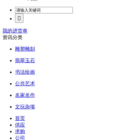
我的进货单
资讯分类
雕塑雕刻
翡翠玉石
书法绘画
公共艺术
名家名作
文玩杂项
首页
供应
求购
公司