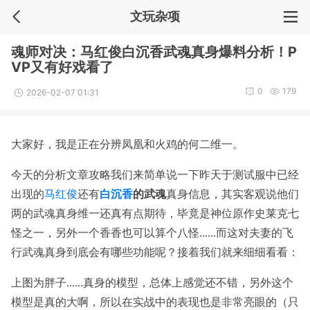
文玩杂项
魂师对决：马红俊白沉香武魂真身爆料分析！P
VP又有好戏看了
0
179
2026-02-07 01:31
大家好，我是正在分辨凤凰和火鸡的何二维一。
今天的分析文章攻略我们来简单说一下昨天于测试服中已经
出现的
马红俊
还有
白沉香
的武魂
真身信息，其实客观说他们
两的武魂真身维一还真有点期待，毕竟是神位原作史莱克七
怪之一，另外一个香香也可以算个八怪......而这对夫妻的飞
行武魂真身到底会有哪些功能呢？接着我们就来细细看看：
上图为胖子......真身的模型，总体上感觉还不错，另外这个
模型是真的大啊，所以在实战中的表现也是非常亮眼的（只