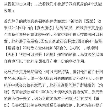
从视觉冲击来讲），接着我们来看胖子武魂真身的4个技能
效果：
首先胖子的武魂真身召唤条件为触发2-1被动的【涅槃】效
果或2-2技能中的【真火历练】达到30层，所以胖子真身的
召唤条件放得还是比较松的，不管带哪个被动技能都可以触
发，此外胖子在召唤3回合真身后还会释放3回合的4-1技能
【熔岩地】和对敌方全体施加3回合的【火种】，考虑到
【火种】状态可以提升【灼烧】伤害的逻辑，马红俊的武魂
真身也可以与他的专属魂骨产生一定的联动作用。
此外胖子真身虽然理论上可以无限持续，但就他目前在长图
中的表现而言，维一预估应该对长图的帮助不会很大，但在
PVP中就会比较有意思了，此外真身期间胖子所触发的【灼
烧】伤害会按照40%-100%的比例转换为普通伤害，强无敌
的东西似乎来了，因为之前老版本千仞雪已经有过将【重
伤】伤害按照比例转换为普通伤害的案例，其对伤害的提升