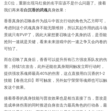
主C位，重新出现马红俊的名字应该不是什么问题了。接着
我们再来看
白沉香的武魂
真身效果：
香香真身的召唤条件为战斗中首次行动的角色为乙方即可，
考虑到这个武魂真身不能无限维持，所以其起作用的战斗场
景就只有PVP了，因此大家想要召唤这个真身的话，是否能
抢到一速就是关键，看来未来游戏中的一速之争又会内卷的
可怕了。
而在召唤了真身后，香香可以提升所有己方强攻系队友的伤
害，持续1次攻击，此外还能在真身期间触发立即行动时，
提供强攻系魂师最高40%的伤害，这点直接用白沉香的1-2
技能【春燕北归】即可触发，另外如宁荣荣等魂师也可以触
发这个效果。
接着香香的真身技能与普攻效果也是相当直接了当，普攻是
造成单体伤害的同时推进自身攻击力最高角色的行动条，最