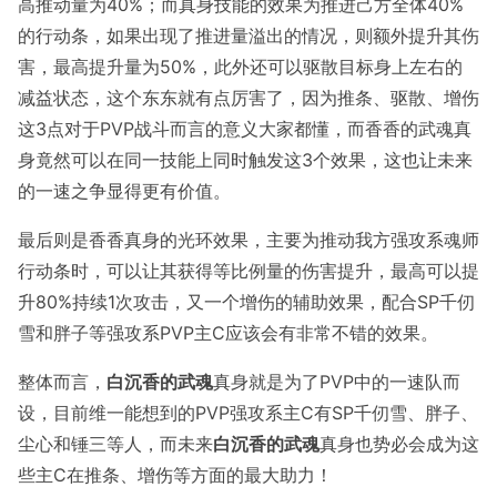
高推动量为40%；而真身技能的效果为推进己方全体40%
的行动条，如果出现了推进量溢出的情况，则额外提升其伤
害，最高提升量为50%，此外还可以驱散目标身上左右的
减益状态，这个东东就有点厉害了，因为推条、驱散、增伤
这3点对于PVP战斗而言的意义大家都懂，而香香的武魂真
身竟然可以在同一技能上同时触发这3个效果，这也让未来
的一速之争显得更有价值。
最后则是香香真身的光环效果，主要为推动我方强攻系魂师
行动条时，可以让其获得等比例量的伤害提升，最高可以提
升80%持续1次攻击，又一个增伤的辅助效果，配合SP千仞
雪和胖子等强攻系PVP主C应该会有非常不错的效果。
整体而言，
白沉香的武魂
真身就是为了PVP中的一速队而
设，目前维一能想到的PVP强攻系主C有SP千仞雪、胖子、
尘心和锤三等人，而未来
白沉香的武魂
真身也势必会成为这
些主C在推条、增伤等方面的最大助力！