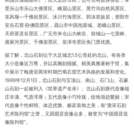
和国庆假期除外），而大足区市民，也可凭有效身份证，享
受乐山市乐山大佛景区、峨眉山景区、黑竹沟自然风景区、
东风堰—千佛岩景区、沐川竹海景区、郭沫若故居，资阳市
安岳石窟·卧佛院景区，眉山市中国泡菜城、老峨山景区、
天府茶灵谷景区，广元市米仓山大峡谷、鼓城山—七里峡、
唐家河景区、千佛崖景区、皇泽寺景区免门票优惠。
据了解，北山石刻位于大足城北1.5公里处的北山。有各类
大小造像近万尊，并以其雕刻细腻、精美典雅著称于世，集
中展示了晚唐至两宋时期巴蜀石窟艺术风格的发展和变化。
1999年12月1日，北山石刻与宝顶山、南山、石门山、石篆
山石刻一起被列入《世界遗产名录》。北山石刻唐代造像端
庄丰满、气质浑厚；五代造像小巧玲珑，纹饰渐趋繁丽；宋
代造像个性鲜明、体态优雅、极富装饰之美，有“唐宋石刻
艺术陈列馆”之誉，又因观音造像众多，被誉为“中国观音造
像陈列馆”。