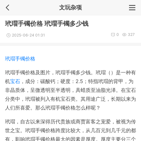
文玩杂项
玳瑁手镯价格 玳瑁手镯多少钱
0
327
2025-06-24 01:31
玳瑁手镯
价格
玳瑁手镯价格及图片，玳瑁手镯多少钱。玳瑁（）是一种有
机
宝石
，成分：碳酸钙；硬度：2.5；特指玳瑁的背甲，为
非晶质体，呈微透明至半透明，具蜡质至油脂光泽。在宝石
分类中，玳瑁被列入有机宝石类。其用途广泛，长期以来为
人们所喜爱。那么玳瑁手镯价格怎么样呢？
玳瑁，自古以来深得历代贵族或商贾富客之宠爱，被视为传
世之宝。玳瑁手镯价格跨度比较大，从几百元到几千元的都
有，影响玳瑁手镯价格最大的因素是厚度。厚度主要分三个