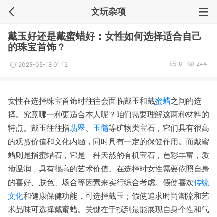
文玩杂项
戴玉好还是戴蜜蜡好：女性如何选择适合自己
的珠宝首饰？
0
244
2025-05-18 01:12
女性在选择珠宝首饰时往往会面临戴玉和戴
蜜蜡
之间的选
择。究竟哪一种更适合本人呢？咱们需要理解这两种材料的
特点。戴玉往往指
翡翠
、
玉髓
等矿物类宝石，它们具有很高
的观赏价值和文化内涵，同时具有一定的保健作用。而戴蜜
蜡则是指蜜蜡石，它是一种天然的有机宝石，色彩丰富，质
地温润，具有很高的艺术价值。在选择时女性需要依照自身
的喜好、肤色、场合等因素来实行综合考虑。假使喜欢
传统
文化
和健康保健功能，可选择戴玉；假使追求时尚潮流和艺
术品味可选择戴蜜蜡。关键在于找到最能展现自身个性和气